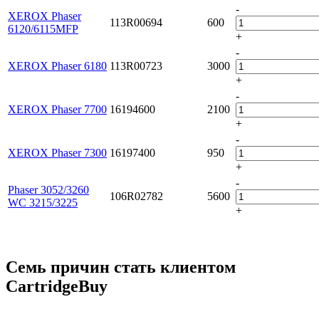
-
XEROX Phaser
113R00694
600
6120/6115MFP
+
-
XEROX Phaser 6180
113R00723
3000
+
-
XEROX Phaser 7700
16194600
2100
+
-
XEROX Phaser 7300
16197400
950
+
-
Phaser 3052/3260
106R02782
5600
WC 3215/3225
+
Семь причин стать клиентом
CartridgeBuy