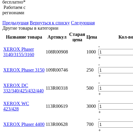
бесплатно*
Работаем с
регионами
Предыдущая
Вернуться к списку
Следующая
Другие товары в категории
Старая
Название товара
Артикул
Цена
Кол-в
цена
-
XEROX Phaser
108R00908
1000
3140/3155/3160
+
-
XEROX Phaser 3150
109R00746
250
+
-
XEROX DC
113R00318
500
332/340/425/432/440
+
-
XEROX WC
113R00619
3000
423/428
+
-
XEROX Phaser 4400
113R00628
700
+