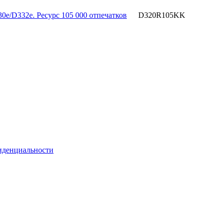
e/D332e. Ресурс 105 000 отпечатков
D320R105KK
иденциальности