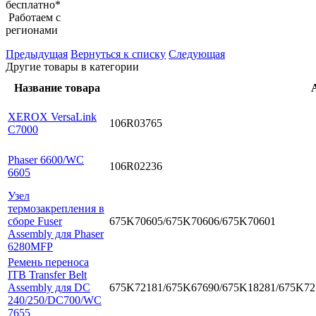
бесплатно*
Работаем с
регионами
Предыдущая
Вернуться к списку
Следующая
Другие товары в категории
Название товара
XEROX VersaLink
106R03765
C7000
Phaser 6600/WC
106R02236
6605
Узел
термозакрепления в
сборе Fuser
675K70605/675K70606/675K70601
Assembly для Phaser
6280MFP
Ремень переноса
ITB Transfer Belt
Assembly для DC
675K72181/675K67690/675K18281/675K72
240/250/DC700/WC
7655