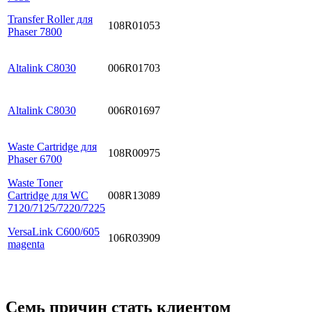
Transfer Roller для
108R01053
Phaser 7800
Altalink C8030
006R01703
Altalink C8030
006R01697
Waste Cartridge для
108R00975
Phaser 6700
Waste Toner
Cartridge для WC
008R13089
7120/7125/7220/7225
VersaLink C600/605
106R03909
magenta
Семь причин стать клиентом