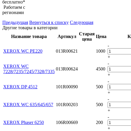
бесплатно*
Работаем с
регионами
Предыдущая
Вернуться к списку
Следующая
Другие товары в категории
Старая
Название товара
Артикул
Цена
К
цена
-
XEROX WC PE220
013R00621
1000
+
-
XEROX WC
013R00624
4500
7228/7235/7245/7328/7335
+
-
XEROX DP 4512
101R00090
500
+
-
XEROX WC 635/645/657
101R00203
500
+
-
XEROX Phaser 6250
106R00669
200
+