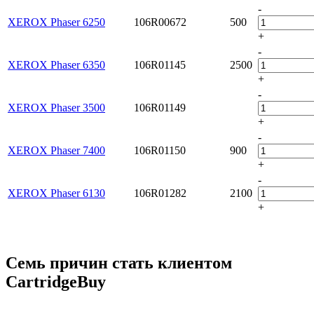
-
XEROX Phaser 6250
106R00672
500
+
-
XEROX Phaser 6350
106R01145
2500
+
-
XEROX Phaser 3500
106R01149
+
-
XEROX Phaser 7400
106R01150
900
+
-
XEROX Phaser 6130
106R01282
2100
+
Семь причин стать клиентом
CartridgeBuy