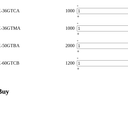
-
-36GTCA
1000
+
-
-36GTMA
1000
+
-
-50GTBA
2000
+
-
-60GTСB
1200
+
Buy