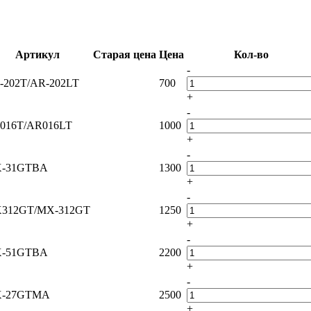
Артикул
Старая цена
Цена
Кол-во
-
-202T/AR-202LT
700
+
-
016T/AR016LT
1000
+
-
-31GTBA
1300
+
-
312GT/MX-312GT
1250
+
-
-51GTBA
2200
+
-
-27GTMA
2500
+