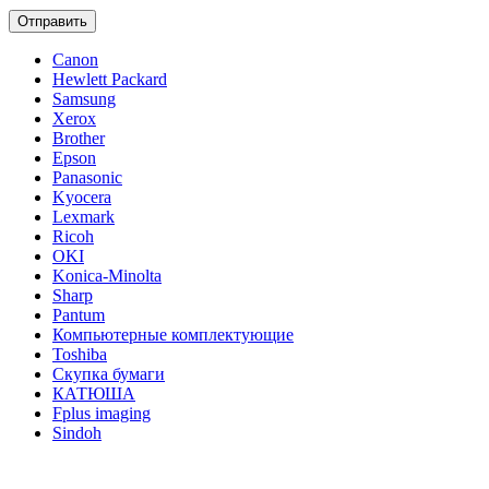
Отправить
Canon
Hewlett Packard
Samsung
Xerox
Brother
Epson
Panasonic
Kyocera
Lexmark
Ricoh
OKI
Konica-Minolta
Sharp
Pantum
Компьютерные комплектующие
Toshiba
Скупка бумаги
КАТЮША
Fplus imaging
Sindoh