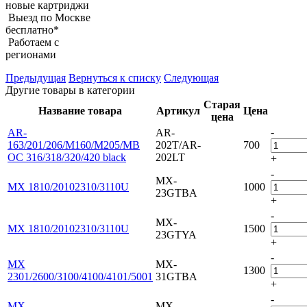
новые картриджи
Выезд по Москве
бесплатно*
Работаем с
регионами
Предыдущая
Вернуться к списку
Следующая
Другие товары в категории
Старая
Название товара
Артикул
Цена
цена
-
AR-
AR-
163/201/206/M160/M205/MB
202T/AR-
700
OC 316/318/320/420 black
202LT
+
-
MX-
MX 1810/20102310/3110U
1000
23GTBA
+
-
MX-
MX 1810/20102310/3110U
1500
23GTYA
+
-
MX
MX-
1300
2301/2600/3100/4100/4101/5001
31GTBA
+
-
MX
MX-