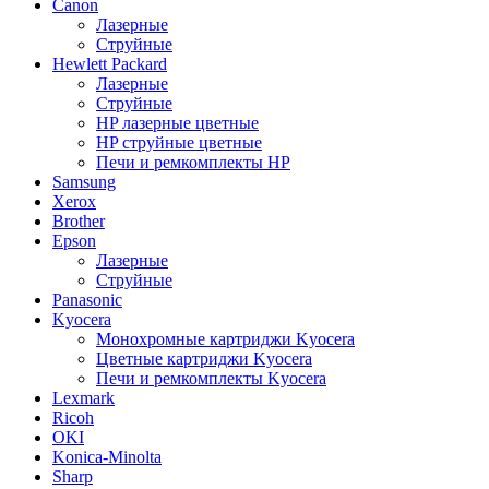
Canon
Лазерные
Струйные
Hewlett Packard
Лазерные
Струйные
HP лазерные цветные
HP струйные цветные
Печи и ремкомплекты HP
Samsung
Xerox
Brother
Epson
Лазерные
Струйные
Panasonic
Kyocera
Монохромные картриджи Kyocera
Цветные картриджи Kyocera
Печи и ремкомплекты Kyocera
Lexmark
Ricoh
OKI
Konica-Minolta
Sharp