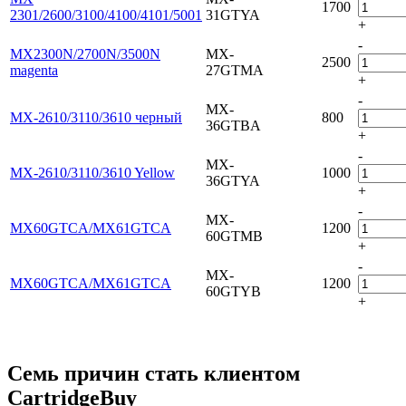
1700
2301/2600/3100/4100/4101/5001
31GTYA
+
-
MX2300N/2700N/3500N
MX-
2500
magenta
27GTMA
+
-
MX-
MX-2610/3110/3610 черный
800
36GTBA
+
-
MX-
MX-2610/3110/3610 Yellow
1000
36GTYA
+
-
MX-
MX60GTCA/MX61GTCA
1200
60GTMB
+
-
MX-
MX60GTCA/MX61GTCA
1200
60GTYB
+
Семь причин стать клиентом
CartridgeBuy