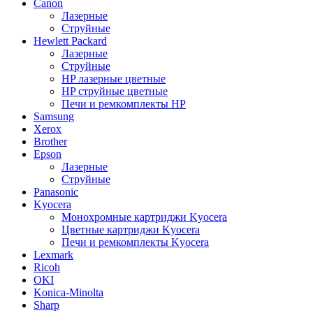
Canon
Лазерные
Струйные
Hewlett Packard
Лазерные
Струйные
HP лазерные цветные
HP струйные цветные
Печи и ремкомплекты HP
Samsung
Xerox
Brother
Epson
Лазерные
Струйные
Panasonic
Kyocera
Монохромные картриджи Kyocera
Цветные картриджи Kyocera
Печи и ремкомплекты Kyocera
Lexmark
Ricoh
OKI
Konica-Minolta
Sharp