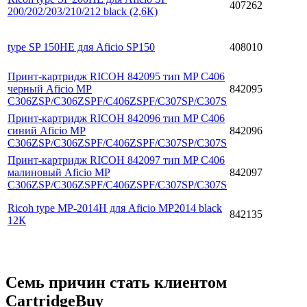
407262
200/202/203/210/212 black (2,6К)
type SP 150HE для Aficio SP150
408010
Принт-картридж RICOH 842095 тип MP C406
черный Aficio MP
842095
C306ZSP/C306ZSPF/C406ZSPF/C307SP/C307S
Принт-картридж RICOH 842096 тип MP C406
синий Aficio MP
842096
C306ZSP/C306ZSPF/C406ZSPF/C307SP/C307S
Принт-картридж RICOH 842097 тип MP C406
малиновый Aficio MP
842097
C306ZSP/C306ZSPF/C406ZSPF/C307SP/C307S
Ricoh type MP-2014H для Aficio MP2014 black
842135
12К
Семь причин стать клиентом
CartridgeBuy