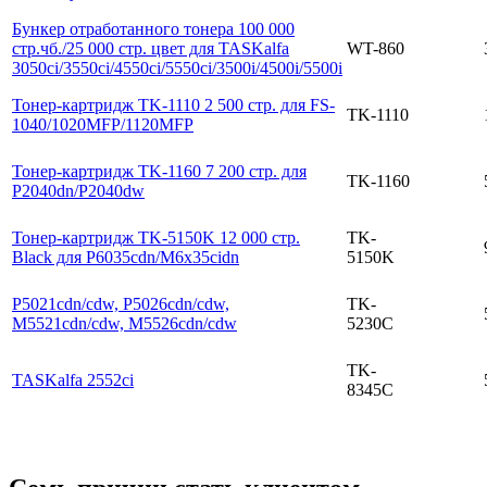
Бункер отработанного тонера 100 000
стр.чб./25 000 стр. цвет для TASKalfa
WT-860
3050ci/3550ci/4550ci/5550ci/3500i/4500i/5500i
Тонер-картридж TK-1110 2 500 стр. для FS-
TK-1110
1040/1020MFP/1120MFP
Тонер-картридж TK-1160 7 200 стр. для
TK-1160
P2040dn/P2040dw
Тонер-картридж TK-5150K 12 000 стр.
TK-
Black для P6035cdn/M6x35cidn
5150K
P5021cdn/cdw, P5026cdn/cdw,
TK-
M5521cdn/cdw, M5526cdn/cdw
5230C
TK-
TASKalfa 2552ci
8345C