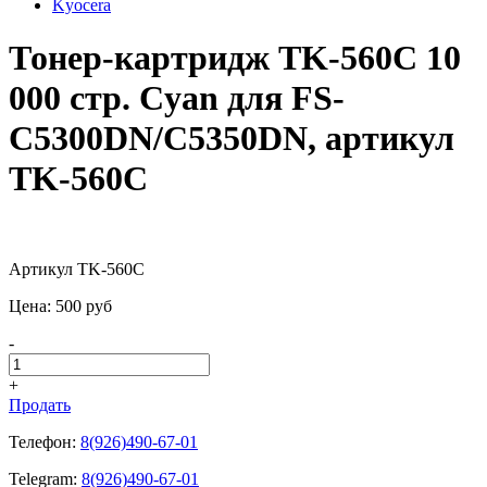
Kyocera
Тонер-картридж TK-560C 10
000 стр. Cyan для FS-
C5300DN/C5350DN, артикул
TK-560C
Артикул TK-560C
Цена:
500
pуб
-
+
Продать
Телефон:
8(926)490-67-01
Telegram:
8(926)490-67-01