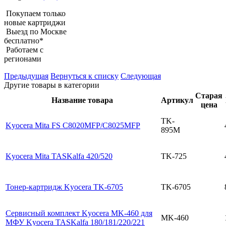
Покупаем только
новые картриджи
Выезд по Москве
бесплатно*
Работаем с
регионами
Предыдущая
Вернуться к списку
Следующая
Другие товары в категории
Старая
Название товара
Артикул
цена
TK-
Kyocera Mita FS C8020MFP/C8025MFP
895M
Kyocera Mita TASKalfa 420/520
TK-725
Тонер-картридж Kyocera TK-6705
TK-6705
Сервисный комплект Kyocera MK-460 для
MK-460
МФУ Kyocera TASKalfa 180/181/220/221