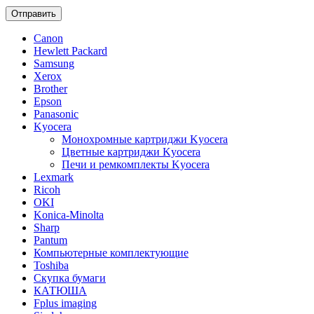
Отправить
Canon
Hewlett Packard
Samsung
Xerox
Brother
Epson
Panasonic
Kyocera
Монохромные картриджи Kyocera
Цветные картриджи Kyocera
Печи и ремкомплекты Kyocera
Lexmark
Ricoh
OKI
Konica-Minolta
Sharp
Pantum
Компьютерные комплектующие
Toshiba
Скупка бумаги
КАТЮША
Fplus imaging