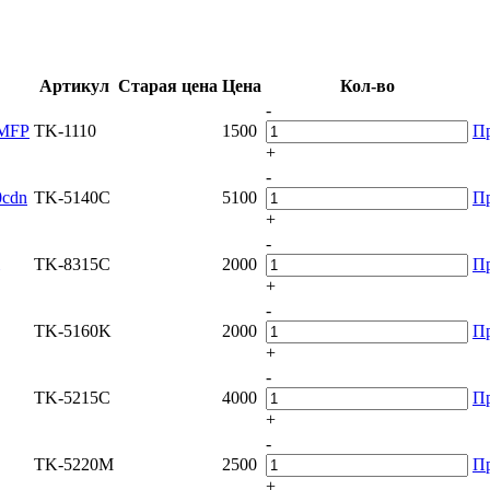
Артикул
Старая цена
Цена
Кол-во
-
0MFP
TK-1110
1500
П
+
-
0cdn
TK-5140C
5100
П
+
-
TK-8315C
2000
П
+
-
TK-5160K
2000
П
+
-
TK-5215C
4000
П
+
-
TK-5220M
2500
П
+