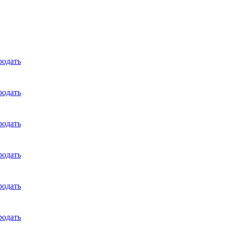
родать
родать
родать
родать
родать
родать