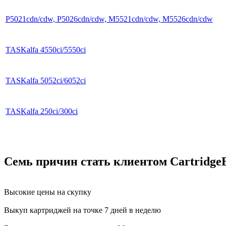
P5021cdn/cdw, P5026cdn/cdw, M5521cdn/cdw, M5526cdn/cdw
TASKalfa 4550ci/5550ci
TASKalfa 5052ci/6052ci
TASKalfa 250ci/300ci
Семь причин стать клиентом Cartridge
Высокие цены на скупку
Выкуп картриджей на точке 7 дней в неделю