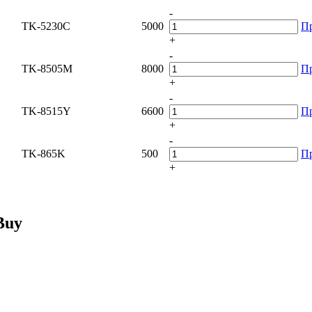
-
TK-5230C
5000
П
+
-
TK-8505M
8000
П
+
-
TK-8515Y
6600
П
+
-
TK-865K
500
П
+
Buy