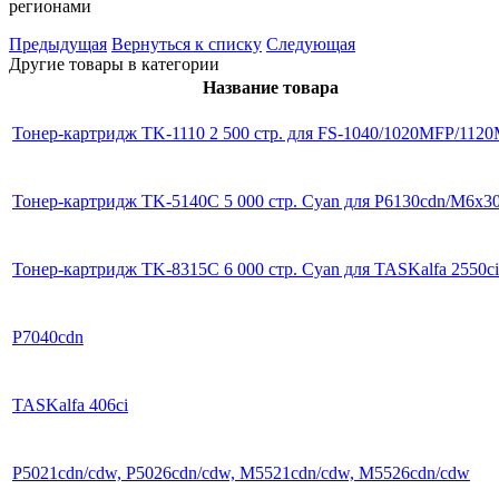
регионами
Предыдущая
Вернуться к списку
Следующая
Другие товары в категории
Название товара
Тонер-картридж TK-1110 2 500 стр. для FS-1040/1020MFP/112
Тонер-картридж TK-5140C 5 000 стр. Cyan для P6130cdn/M6x3
Тонер-картридж TK-8315C 6 000 стр. Cyan для TASKalfa 2550ci
P7040cdn
TASKalfa 406ci
P5021cdn/cdw, P5026cdn/cdw, M5521cdn/cdw, M5526cdn/cdw