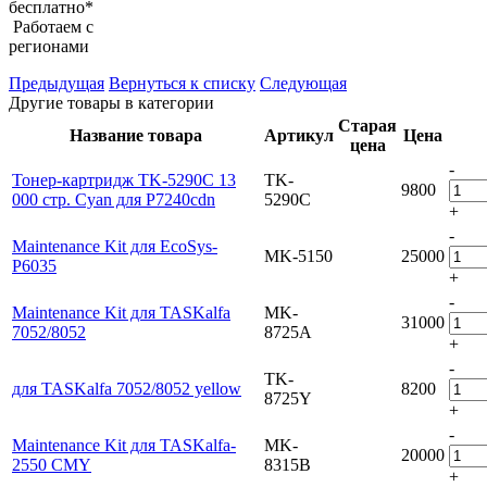
бесплатно*
Работаем с
регионами
Предыдущая
Вернуться к списку
Следующая
Другие товары в категории
Старая
Название товара
Артикул
Цена
цена
-
Тонер-картридж TK-5290C 13
TK-
9800
000 стр. Cyan для P7240cdn
5290C
+
-
Maintenance Kit для EcoSys-
MK-5150
25000
P6035
+
-
Maintenance Kit для TASKalfa
MK-
31000
7052/8052
8725A
+
-
TK-
для TASKalfa 7052/8052 yellow
8200
8725Y
+
-
Maintenance Kit для TASKalfa-
MK-
20000
2550 CMY
8315B
+