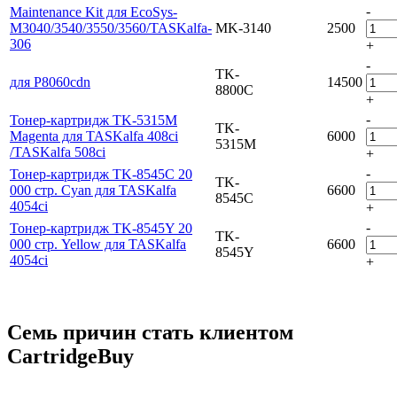
-
Maintenance Kit для EcoSys-
M3040/3540/3550/3560/TASKalfa-
MK-3140
2500
306
+
-
TK-
для P8060cdn
14500
8800C
+
-
Тонер-картридж TK-5315M
TK-
Magenta для TASKalfa 408ci
6000
5315M
/TASKalfa 508ci
+
-
Тонер-картридж TK-8545C 20
TK-
000 стр. Cyan для TASKalfa
6600
8545C
4054ci
+
-
Тонер-картридж TK-8545Y 20
TK-
000 стр. Yellow для TASKalfa
6600
8545Y
4054ci
+
Семь причин стать клиентом
CartridgeBuy