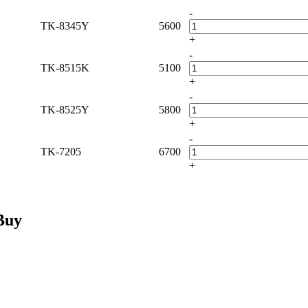
-
TK-8345Y
5600
+
-
TK-8515K
5100
+
-
TK-8525Y
5800
+
-
TK-7205
6700
+
Buy