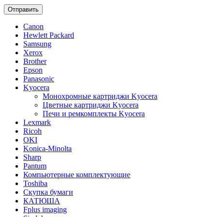
Отправить
Canon
Hewlett Packard
Samsung
Xerox
Brother
Epson
Panasonic
Kyocera
Монохромные картриджи Kyocera
Цветные картриджи Kyocera
Печи и ремкомплекты Kyocera
Lexmark
Ricoh
OKI
Konica-Minolta
Sharp
Pantum
Компьютерные комплектующие
Toshiba
Скупка бумаги
КАТЮША
Fplus imaging