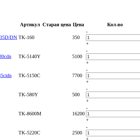
Артикул
Старая цена
Цена
Кол-во
-
2035D/DN
TK-160
350
+
-
30cdn
TK-5140Y
5100
+
-
5cidn
TK-5150C
7700
+
-
TK-580Y
500
+
-
TK-8600M
16200
+
-
TK-5220C
2500
+