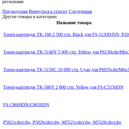
регионами
Предыдущая
Вернуться к списку
Следующая
Другие товары в категории
Название товара
Тонер-картридж TK-160 2 500 стр. Black для FS-1120D/DN, P
Тонер-картридж TK-5140Y 5 000 стр. Yellow для P6130cdn/M6x
Тонер-картридж TK-5150C 10 000 стр. Cyan для P6035cdn/M6x3
Тонер-картридж TK-580Y 2 800 стр. Yellow для FS-C5150DN
FS C8600DN/C8650DN
P5021cdn/cdw, P5026cdn/cdw, M5521cdn/cdw, M5526cdn/cdw