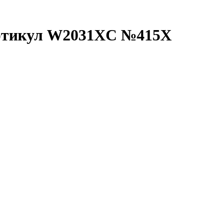
 артикул W2031XC №415X