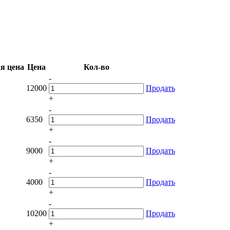
я цена
Цена
Кол-во
-
12000
Продать
+
-
6350
Продать
+
-
9000
Продать
+
-
4000
Продать
+
-
10200
Продать
+