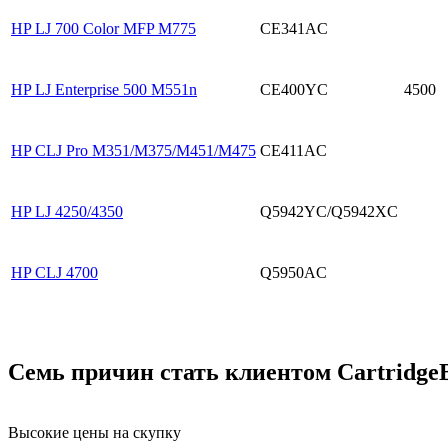
HP LJ 700 Color MFP M775
CE341AC
HP LJ Enterprise 500 M551n
CE400YC
4500
HP CLJ Pro M351/M375/M451/M475
CE411AC
HP LJ 4250/4350
Q5942YC/Q5942XC
HP CLJ 4700
Q5950AC
Семь причин стать клиентом Cartridge
Высокие цены на скупку