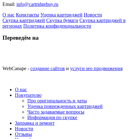
Email:
info@cartridgebuy.ru
О нас
Конктакты
Уценка картриджей
Новости
Скупка картриджей
Скупка бумаги
Скупка картриджей в
регионах
Политика конфиденциальности
Переведём на
WebCanape -
создание сайтов
и
услуги seo продвижения
О нас
Покупателю
Про оригинальность и даты
Уценка поврежденных картриджей
Часто задаваемые вопросы
Информация по скупке
Заправка и ремонт
Новости
Отзывы