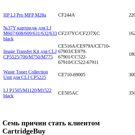
HP LJ Pro MFP M28a
CF244A
22
№37Y картридж для LJ
M607/608/609/631/632/633
CF237YC/CF237XC
16
black
CE516A/CE979A/CE710-
Image Transfer Kit для CLJ
67903/CE979-
18
CP5525/700/M750/M775
67901/CC522-
67910/CC522-67911
Waste Toner Collection
CE710-69005
30
Unit для CLJ CP5225
LJ P1505/M1120/M1522
CE505AC
35
black
Семь причин стать клиентом
CartridgeBuy