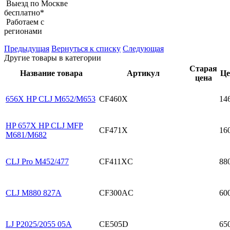
Выезд по Москве
бесплатно*
Работаем с
регионами
Предыдущая
Вернуться к списку
Следующая
Другие товары в категории
Старая
Название товара
Артикул
Це
цена
656X HP CLJ M652/M653
CF460X
14
HP 657X HP CLJ MFP
CF471X
16
M681/M682
CLJ Pro M452/477
CF411XC
88
CLJ M880 827A
CF300AC
60
LJ P2025/2055 05A
CE505D
65