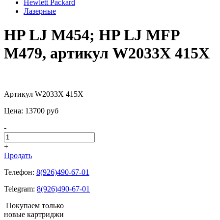
Hewlett Packard
Лазерные
HP LJ M454; HP LJ MFP
M479, артикул W2033X 415X
Артикул W2033X 415X
Цена:
13700
pуб
-
+
Продать
Телефон:
8(926)490-67-01
Telegram:
8(926)490-67-01
Покупаем только
новые картриджи