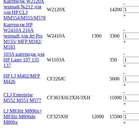
Картридж W2120X
-
черный №212 для
W2120X
14200
для HP CLJ
+
MM554/M555/M578
Картридж HP
-
W2410A 216A
черный для Jet Pro
W2410A
1300
3300
M155/ MFP M182/
+
M183
-
103A картридж для
HP Laser 107 135
W1103A
350
137
+
-
HP LJ M402/MFP
CF226JC
5600
M426
+
-
CLJ Enterprise
CF361XH/2XH/3XH
11000
M552 M553 M577
+
-
LJ M830z M806x+
M830z M806dn
CF325XH
12000
15500
M806x
+