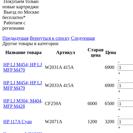
Покупаем только
новые картриджи
Выезд по Москве
бесплатно*
Работаем с
регионами
Предыдущая
Вернуться к списку
Следующая
Другие товары в категории
Старая
Название товара
Артикул
Цена
цена
-
HP LJ M454; HP LJ
W2031A 415A
6900
MFP M479
+
-
HP LJ M454; HP LJ
W2033A 415A
6900
MFP M479
+
-
HP LJ M304, M404,
CF259A
6000
6500
MFP M428
+
-
HP 117A Cyan
W2071A
1200
3200
+