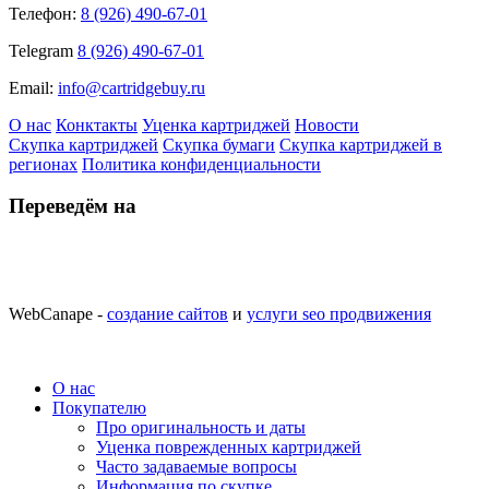
Телефон:
8 (926) 490-67-01
Telegram
8 (926) 490-67-01
Email:
info@cartridgebuy.ru
О нас
Конктакты
Уценка картриджей
Новости
Скупка картриджей
Скупка бумаги
Скупка картриджей в
регионах
Политика конфиденциальности
Переведём на
WebCanape -
создание сайтов
и
услуги seo продвижения
О нас
Покупателю
Про оригинальность и даты
Уценка поврежденных картриджей
Часто задаваемые вопросы
Информация по скупке