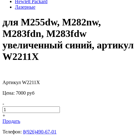
Hewlett Packard
Лазерные
для M255dw, M282nw,
M283fdn, M283fdw
увеличенный синий, артикул
W2211X
Артикул W2211X
Цена:
7000
pуб
-
+
Продать
Телефон:
8(926)490-67-01