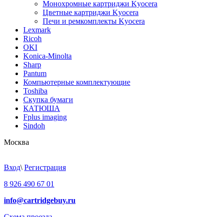
Монохромные картриджи Kyocera
Цветные картриджи Kyocera
Печи и ремкомплекты Kyocera
Lexmark
Ricoh
OKI
Konica-Minolta
Sharp
Pantum
Компьютерные комплектующие
Toshiba
Скупка бумаги
КАТЮША
Fplus imaging
Sindoh
Москва
Вход
\
Регистрация
8 926 490 67 01
info@cartridgebuy.ru
Схема проезда