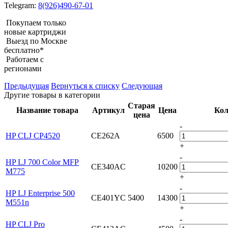
Telegram:
8(926)490-67-01
Покупаем только
новые картриджи
Выезд по Москве
бесплатно*
Работаем с
регионами
Предыдущая
Вернуться к списку
Следующая
Другие товары в категории
Старая
Название товара
Артикул
Цена
Кол
цена
-
HP CLJ CP4520
CE262A
6500
+
-
HP LJ 700 Color MFP
CE340AC
10200
M775
+
-
HP LJ Enterprise 500
CE401YC
5400
14300
M551n
+
-
HP CLJ Pro