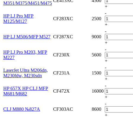
CE413AC
4500
M351/M375/M451/M475
+
-
HP LJ Pro MFP
CF283XC
2500
M125/M127
+
-
HP LJ M506/MFP M527
CF287XC
9000
+
-
HP LJ Pro M203, MFP
CF230X
5600
M227
+
-
LaserJet Ultra M206dn,
CF231A
1500
M230fdw, M230sdn
+
-
HP 657X HP CLJ MFP
CF472X
16000
M681/M682
+
-
CLJ M880 №827A
CF303AC
8600
+