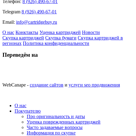
Телефон:
8 (926) 490-67-01
Telegram
8 (926) 490-67-01
Email:
info@cartridgebuy.ru
О нас
Конктакты
Уценка картриджей
Новости
Скупка картриджей
Скупка бумаги
Скупка картриджей в
регионах
Политика конфиденциальности
Переведём на
WebCanape -
создание сайтов
и
услуги seo продвижения
О нас
Покупателю
Про оригинальность и даты
Уценка поврежденных картриджей
Часто задаваемые вопросы
Информация по скупке