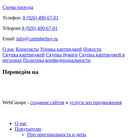
Схема проезда
Телефон:
8 (926) 490-67-01
Telegram
8 (926) 490-67-01
Email:
info@cartridgebuy.ru
О нас
Конктакты
Уценка картриджей
Новости
Скупка картриджей
Скупка бумаги
Скупка картриджей в
регионах
Политика конфиденциальности
Переведём на
WebCanape -
создание сайтов
и
услуги seo продвижения
О нас
Покупателю
Про оригинальность и даты