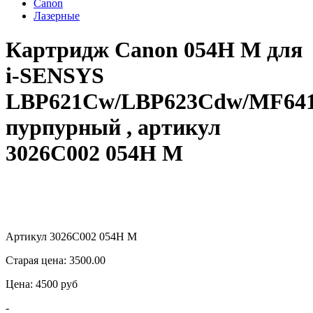
Canon
Лазерные
Картридж Canon 054H M для
i-SENSYS
LBP621Cw/LBP623Cdw/MF64
пурпурный , артикул
3026C002 054H M
Артикул 3026C002 054H M
Старая цена:
3500.00
Цена:
4500
pуб
-