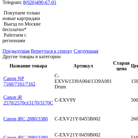
Telegram:
8(926)490-67-01
Покупаем только
новые картриджи
Выезд по Москве
бесплатно*
Работаем с
регионами
Предыдущая
Вернуться к списку
Следующая
Другие товары в категории
Старая
Название товара
Артикул
Це
цена
C-
Canon NP
EXV6/1339A004/1339A001
15
7160/7161/7162
Drum
Canon iR
C-EXV9Y
50
2570/2570ci/3170/3170C
Canon iRC 2880/3380
C-EXV21Y/0455B002
26
C-EXV21Y/0459B002
Canon iRC 2880/3380
51