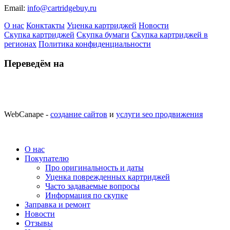
Email:
info@cartridgebuy.ru
О нас
Конктакты
Уценка картриджей
Новости
Скупка картриджей
Скупка бумаги
Скупка картриджей в
регионах
Политика конфиденциальности
Переведём на
WebCanape -
создание сайтов
и
услуги seo продвижения
О нас
Покупателю
Про оригинальность и даты
Уценка поврежденных картриджей
Часто задаваемые вопросы
Информация по скупке
Заправка и ремонт
Новости
Отзывы