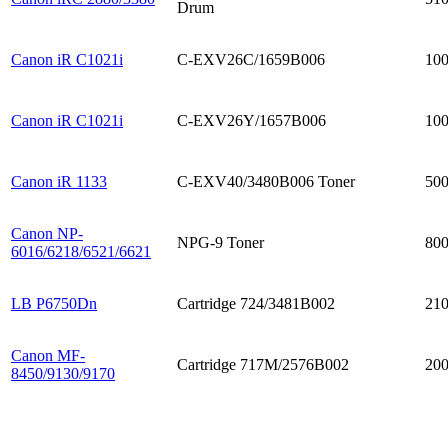
Drum
Canon iR C1021i
C-EXV26C/1659B006
10
Canon iR C1021i
C-EXV26Y/1657B006
10
Canon iR 1133
C-EXV40/3480B006 Toner
50
Canon NP-
NPG-9 Toner
80
6016/6218/6521/6621
LB P6750Dn
Cartridge 724/3481B002
21
Canon MF-
Cartridge 717М/2576B002
20
8450/9130/9170