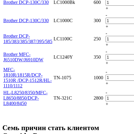
Brother DCP-130C/330
LC1000Bk
600
+
-
Brother DCP-130C/330
LC1000C
300
+
-
Brother DCP-
LC1100C
250
185/383/385/387/395/585
+
-
Brother MFC-
LC1240Y
350
J6510DW/J6910DW
+
MFC-
-
1810R/1815R/DCP-
TN-1075
1000
1510R /DCP-1512R/HL-
+
1110/1112
-
HL-L8250/8350/MFC-
L8650/8850/DCP-
TN-321C
2800
L8400/8450
+
Семь причин стать клиентом