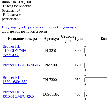
новые картриджи
Выезд по Москве
бесплатно*
Работаем с
регионами
Предыдущая
Вернуться к списку
Следующая
Другие товары в категории
Старая
Название товара
Артикул
Цена
Кол
цена
-
Brother HL-
4150CDN/MFC-
TN-325C
3000
9465CDN
+
-
Brother HL-7050/7050N
TN-5500
1200
+
-
Brother HL-
TN-7300
950
1630/1640/1650
+
-
Brother DCP-
LC985BK
400
J315/515/MFC-J265
+
-