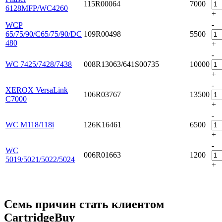
115R00064
7000
6128MFP/WC4260
+
-
WCP
65/75/90/C65/75/90/DC
109R00498
5500
480
+
-
WC 7425/7428/7438
008R13063/641S00735
10000
+
-
XEROX VersaLink
106R03767
13500
C7000
+
-
WC M118/118i
126K16461
6500
+
-
WC
006R01663
1200
5019/5021/5022/5024
+
Семь причин стать клиентом
CartridgeBuy