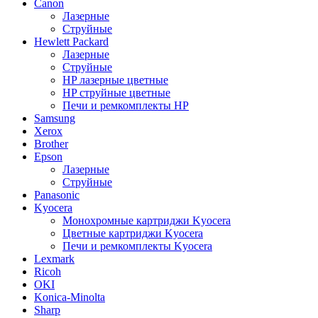
Canon
Лазерные
Струйные
Hewlett Packard
Лазерные
Струйные
HP лазерные цветные
HP струйные цветные
Печи и ремкомплекты HP
Samsung
Xerox
Brother
Epson
Лазерные
Струйные
Panasonic
Kyocera
Монохромные картриджи Kyocera
Цветные картриджи Kyocera
Печи и ремкомплекты Kyocera
Lexmark
Ricoh
OKI
Konica-Minolta
Sharp