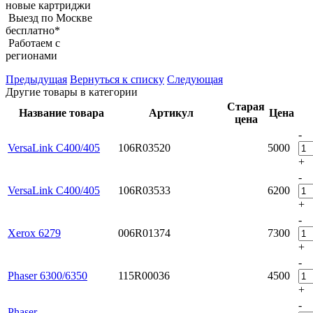
новые картриджи
Выезд по Москве
бесплатно*
Работаем с
регионами
Предыдущая
Вернуться к списку
Следующая
Другие товары в категории
Старая
Название товара
Артикул
Цена
цена
-
VersaLink C400/405
106R03520
5000
+
-
VersaLink C400/405
106R03533
6200
+
-
Xerox 6279
006R01374
7300
+
-
Phaser 6300/6350
115R00036
4500
+
-
Phaser