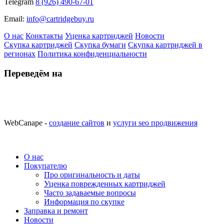
Telegram
8 (926) 490-67-01
Email:
info@cartridgebuy.ru
О нас
Конктакты
Уценка картриджей
Новости
Скупка картриджей
Скупка бумаги
Скупка картриджей в
регионах
Политика конфиденциальности
Переведём на
WebCanape -
создание сайтов
и
услуги seo продвижения
О нас
Покупателю
Про оригинальность и даты
Уценка поврежденных картриджей
Часто задаваемые вопросы
Информация по скупке
Заправка и ремонт
Новости